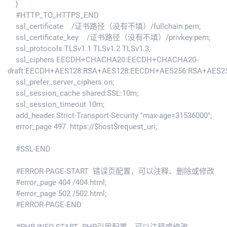
}
#HTTP_TO_HTTPS_END
ssl_certificate /证书路径（没有不填）/fullchain.pem;
ssl_certificate_key /证书路径（没有不填）/privkey.pem;
ssl_protocols TLSv1.1 TLSv1.2 TLSv1.3;
ssl_ciphers EECDH+CHACHA20:EECDH+CHACHA20-
draft:EECDH+AES128:RSA+AES128:EECDH+AES256:RSA+AES2
ssl_prefer_server_ciphers on;
ssl_session_cache shared:SSL:10m;
ssl_session_timeout 10m;
add_header Strict-Transport-Security "max-age=31536000";
error_page 497 https://$host$request_uri;
#SSL-END
#ERROR-PAGE-START 错误页配置，可以注释、删除或修改
#error_page 404 /404.html;
#error_page 502 /502.html;
#ERROR-PAGE-END