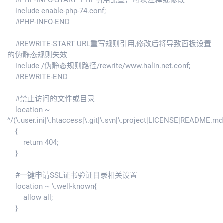
#PHP-INFO-START PHP引用配置，可以注释或修改
include enable-php-74.conf;
#PHP-INFO-END
#REWRITE-START URL重写规则引用,修改后将导致面板设置
的伪静态规则失效
include /伪静态规则路径/rewrite/www.halin.net.conf;
#REWRITE-END
#禁止访问的文件或目录
location ~
^/(\.user.ini|\.htaccess|\.git|\.svn|\.project|LICENSE|README.md
{
return 404;
}
#一键申请SSL证书验证目录相关设置
location ~ \.well-known{
allow all;
}