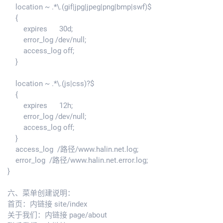
location ~ .*\.(gif|jpg|jpeg|png|bmp|swf)$
{
expires 30d;
error_log /dev/null;
access_log off;
}
location ~ .*\.(js|css)?$
{
expires 12h;
error_log /dev/null;
access_log off;
}
access_log /路径/www.halin.net.log;
error_log /路径/www.halin.net.error.log;
}
六、菜单创建说明：
首页：内链接 site/index
关于我们：内链接 page/about