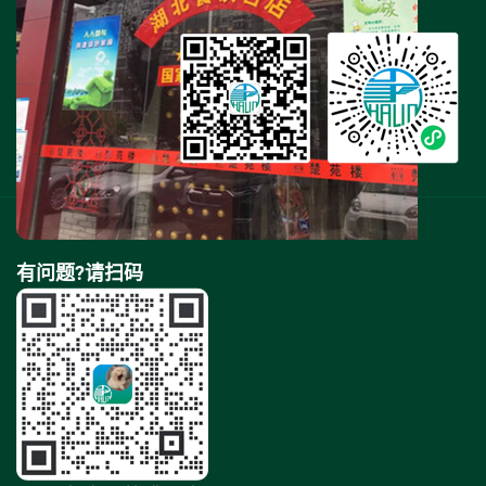
花不谢花店
花不谢花店
唐人佳酒楼
有问题?请扫码
鑫动力汽车俱乐部
锦江都城郑州嵩山路酒店
爱国钟表