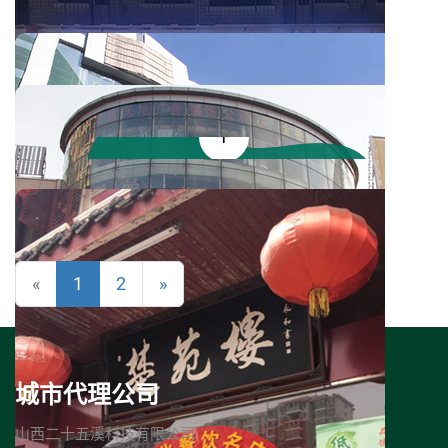
顺达石油
大同石化
昆明贝丽逖斯肚皮舞
«
1
2
»
城市代理公司
山西二十五溪科技有限公司