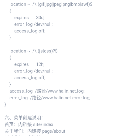
location ~ .*\.(gif|jpg|jpeg|png|bmp|swf)$
{
expires 30d;
error_log /dev/null;
access_log off;
}
location ~ .*\.(js|css)?$
{
expires 12h;
error_log /dev/null;
access_log off;
}
access_log /路径/www.halin.net.log;
error_log /路径/www.halin.net.error.log;
}
六、菜单创建说明：
首页：内链接 site/index
关于我们：内链接 page/about