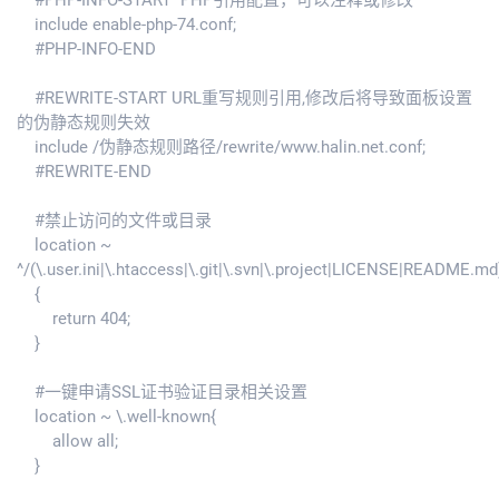
#PHP-INFO-START PHP引用配置，可以注释或修改
include enable-php-74.conf;
#PHP-INFO-END
#REWRITE-START URL重写规则引用,修改后将导致面板设置
的伪静态规则失效
include /伪静态规则路径/rewrite/www.halin.net.conf;
#REWRITE-END
#禁止访问的文件或目录
location ~
^/(\.user.ini|\.htaccess|\.git|\.svn|\.project|LICENSE|README.md
{
return 404;
}
#一键申请SSL证书验证目录相关设置
location ~ \.well-known{
allow all;
}