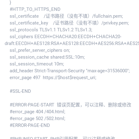
}
#HTTP_TO_HTTPS_END
ssl_certificate /证书路径（没有不填）/fullchain.pem;
ssl_certificate_key /证书路径（没有不填）/privkey.pem;
ssl_protocols TLSv1.1 TLSv1.2 TLSv1.3;
ssl_ciphers EECDH+CHACHA20:EECDH+CHACHA20-
draft:EECDH+AES128:RSA+AES128:EECDH+AES256:RSA+AES2
ssl_prefer_server_ciphers on;
ssl_session_cache shared:SSL:10m;
ssl_session_timeout 10m;
add_header Strict-Transport-Security "max-age=31536000";
error_page 497 https://$host$request_uri;
#SSL-END
#ERROR-PAGE-START 错误页配置，可以注释、删除或修改
#error_page 404 /404.html;
#error_page 502 /502.html;
#ERROR-PAGE-END