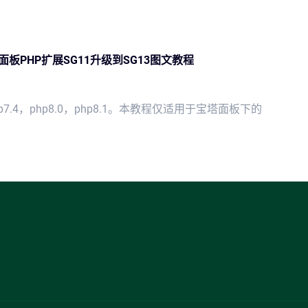
塔面板PHP扩展SG11升级到SG13图文教程
7.4，php8.0，php8.1。本教程仅适用于宝塔面板下的