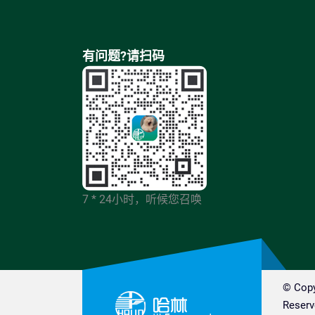
有问题?请扫码
7 * 24小时，听候您召唤
© Co
Reserv